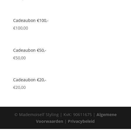
Cadeaubon €100,-
€
100,00
Cadeaubon €50,-
€
50,00
Cadeaubon €20,-
€
20,00
© Mademoiself Styling | KvK: 90611675 |
Algemene
Voorwaarden
|
Privacybeleid